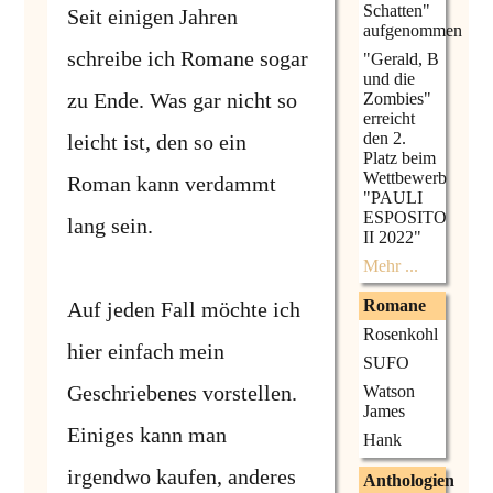
Schatten"
Seit einigen Jahren
aufgenommen
schreibe ich Romane sogar
"Gerald, B
und die
zu Ende. Was gar nicht so
Zombies"
erreicht
den 2.
leicht ist, den so ein
Platz beim
Wettbewerb
Roman kann verdammt
"PAULI
ESPOSITO
lang sein.
II 2022"
Mehr ...
Romane
Auf jeden Fall möchte ich
Rosenkohl
hier einfach mein
SUFO
Geschriebenes vorstellen.
Watson
James
Einiges kann man
Hank
irgendwo kaufen, anderes
Anthologien