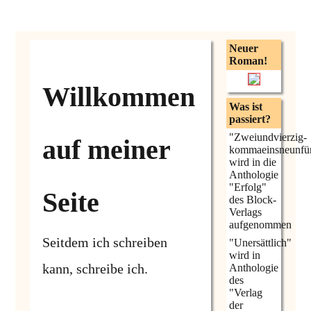
Neuer
Roman!
Willkommen
Was ist
passiert?
"Zweiundvierzig-
auf meiner
kommaeinsneunfü
wird in die
Anthologie
"Erfolg"
Seite
des Block-
Verlags
aufgenommen
Seitdem ich schreiben
"Unersättlich"
wird in
kann, schreibe ich.
Anthologie
des
"Verlag
der